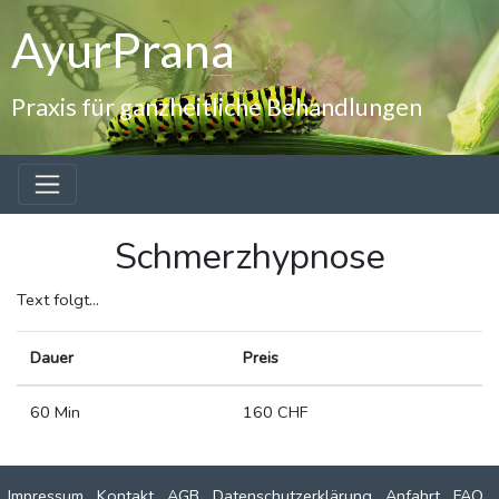
AyurPrana
Praxis für ganzheitliche Behandlungen
Schmerzhypnose
Text folgt...
Dauer
Preis
60 Min
160 CHF
Impressum
Kontakt
AGB
Datenschutzerklärung
Anfahrt
FAQ