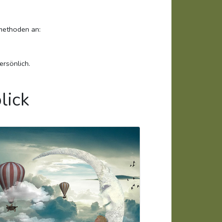
smethoden an:
ersönlich.
lick