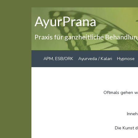
AyurPrana
Praxis für ganzheitliche Behandlu
APM, ESB/ORK
Ayurveda / Kalari
Hypnose
Oftmals gehen wi
Inneh
Die Kunst d